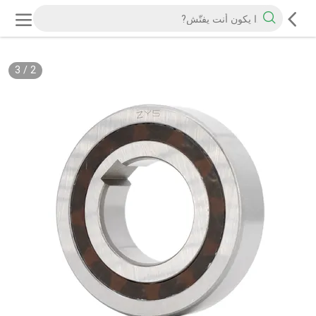
3
/
2