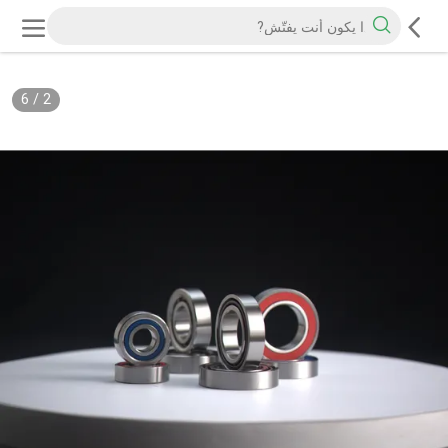
6
/
2