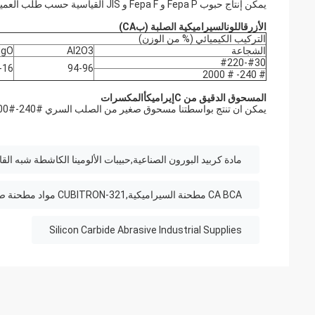
يمكن إنتاج حبوب Fepa P و Fepa F و JIS القياسية حسب طلب العميل.
الأزرق
اللون
السيراميكية الصلبة (
ب
CA)
التركيب الكيميائي (% من الوزن)
الشجاعة
Al2O3
gO
#30-#220
-16
94-96
# 240- # 2000
المسحوق الدقيق من C
إيراميك
أ
المكسرات
يمكن ان تنتج بواسطتنا مسحوق صغير من الصلب السري #240-#2000.
مادة كربيد البورون الصناعية,حبيبات الألومينا الكاشطة شبه القا
CA BCA مطحنة السيراميكية,CUBITRON-321 مواد مطحنة صناعية,المواد الصناعية الصناعية السيراميكية
Silicon Carbide Abrasive Industrial Supplies