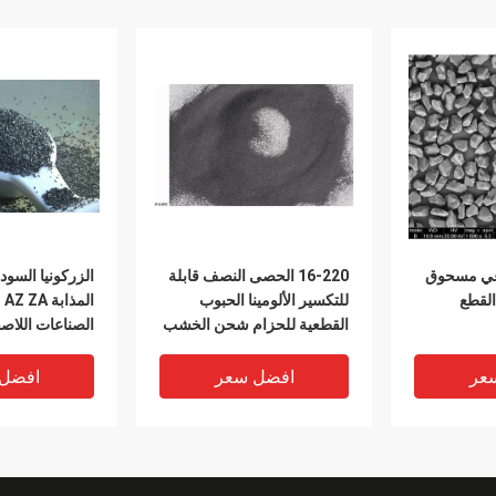
اعي مسحوق
16-220 الحصى النصف قابلة
الزركونيا السوداء
القطع
للتكسير الألومينا الحبوب
ال
القطعية للحزام شحن الخشب
الصناعات اللاص
عر
افضل سعر
افضل