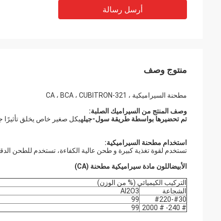
أرسل رسالة
منتوج وصف
مطحنة السيراميكية ، CA ، BCA ، CUBITRON-321
وصف المنتج من السيراميك الصلبة:
تم تحضيرها بواسطة طريقة سول-جيل
هيكل صغير خاص يخلق تأثيرًا جيد
استخدام مطحنة السيراميكية:
تستخدم لقوة تغذية كبيرة و طحن عالية الكفاءة، تستخدم للطحن الد
الأبيض
اللون
مادة سيراميكية مطحنة (CA)
التركيب الكيميائي (% من الوزن)
الشجاعة
Al2O3
99
#30-#220
99
# 240- # 2000