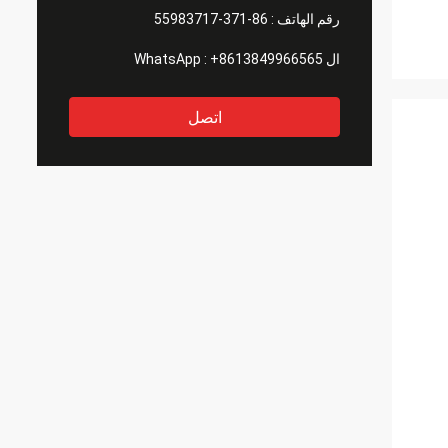
رقم الهاتف :
86-371-55983717
ال WhatsApp :
+8613849966565
اتصل