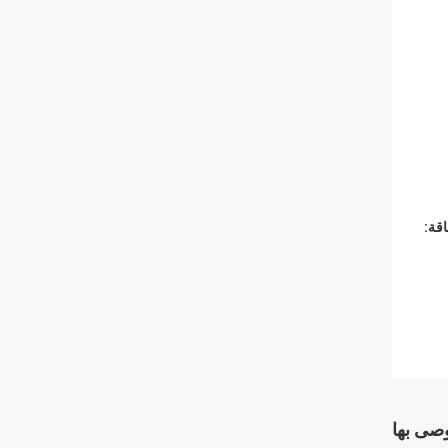
قة:
وصى بها