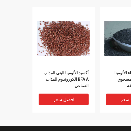
 الألومينا
أكسيد الألومينا البني المذاب
مذابة AZ ZA مسحوق
BFA A الكوروندوم المذاب
قة
الصناعي
 سعر
افضل سعر