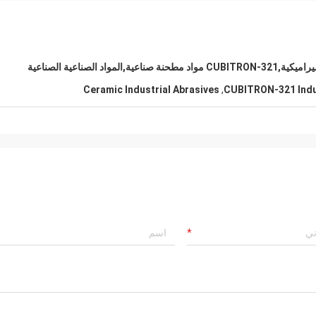
CA BCA مطحنة السيراميكية,CUBITRON-321 مواد مطحنة صناعية,المواد الصناعية الصناعية
Ceramic Industrial Abrasives
,
CUBITRON-321 Indus
ماريا
الجودة جيدة جدا ومستقرة. نحن سعداء 
الذي نعمل معه. نأمل أن نستمر في الت
الأعمال لسنوات عديدة. شكراً لكِ.