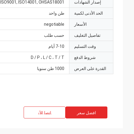
إصدار الشهادات
ISO9001, ISO14001, OHSAS18001
الحد الأدنى لكمية
طن واحد
الأسعار
negotiable
تفاصيل التغليف
حسب طلب
وقت التسليم
7-10 أيام
شروط الدفع
D / P ، L / C ، T / T
القدرة على العرض
1000 طن سنويا
افضل سعر
ﺎﺘﺼﻟ ﺍﻶﻧ