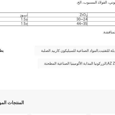
ني، الفولاذ المسبوب، الخ.
ZrO
تـيـو
2
2
≤1.5
24~30
≤1.5
35~44
لمناقشة.
بلة للتفتيت,المواد الصناعية للسيليكون كاربيد الصلبة
بطا
المنتجات الم