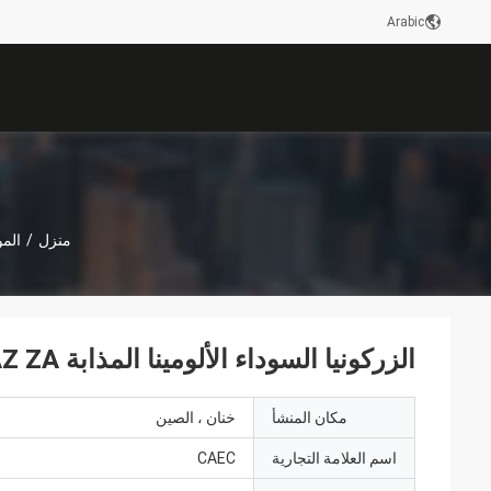
Arabic
منزل
/
المو
الزركونيا السوداء الألومينا المذابة AZ ZA مسحوق الصناعات اللاصقة
مكان المنشأ
خنان ، الصين
اسم العلامة التجارية
CAEC