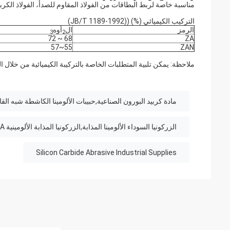
مناسبة خاصة لربط البطاقات من الفولاذ المقاوم للصدأ، الفولاذ الكربو
التركيب الكيميائي (%) ((JB/T 1189-1992)
الرمز
ال
أوه
3
2
68 ~ 72
ZA
55~57
ZAN
ملاحظة: يمكن تلبية المتطلبات الخاصة بالتركيبة الكيميائية من خلال ا
مادة كربيد البورون الصناعية,حبيبات الألومينا الكاشطة شبه القا
الزركونيا السوداء الألومينا المذابة,الزركونيا المذابة الألومينية AZ ZA,الزركونيا المذابة الألومينيا الصناعية المطحنة
Silicon Carbide Abrasive Industrial Supplies