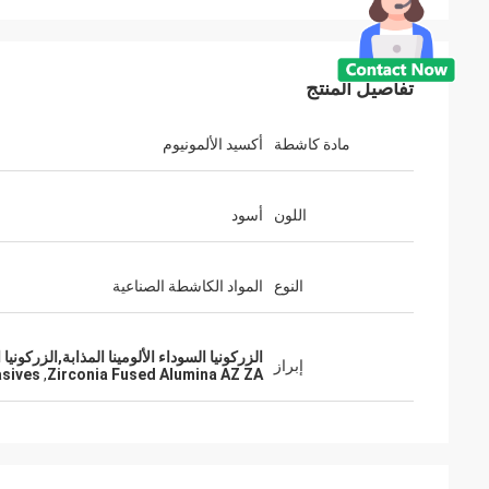
تفاصيل المنتج
مادة كاشطة
أكسيد الألمونيوم
اللون
أسود
النوع
المواد الكاشطة الصناعية
الزركونيا السوداء الألومينا المذابة,الزركونيا المذابة الألومينية AZ ZA,الزركونيا الم
إبراز
asives
,
Zirconia Fused Alumina AZ ZA