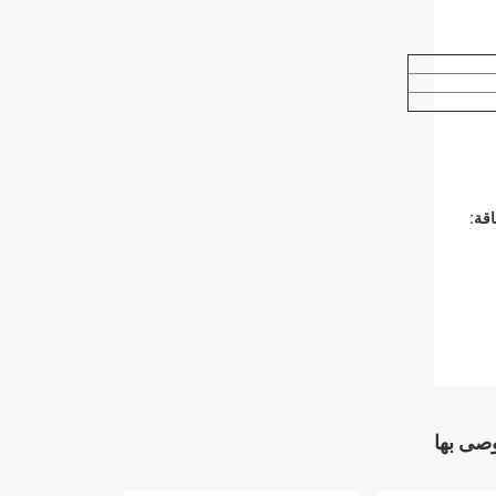
قة:
وصى بها