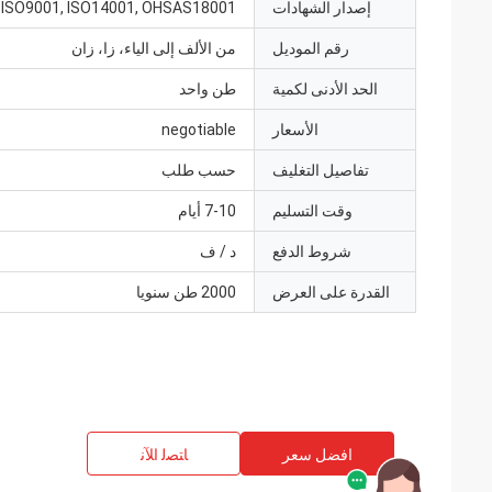
إصدار الشهادات
ISO9001, ISO14001, OHSAS18001
رقم الموديل
من الألف إلى الياء، زا، زان
الحد الأدنى لكمية
طن واحد
الأسعار
negotiable
تفاصيل التغليف
حسب طلب
وقت التسليم
7-10 أيام
شروط الدفع
د / ف
القدرة على العرض
2000 طن سنويا
افضل سعر
ﺎﺘﺼﻟ ﺍﻶﻧ