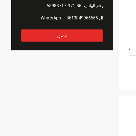
رقم الهاتف :
86-371-55983717
ال WhatsApp :
+8613849966565
اتصل