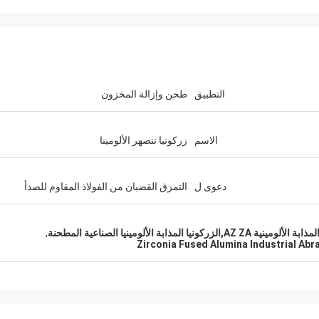
التطبيق
طحن وإزالة المخزون
الاسم
زركونيا تنصهر الألومينا
دعوى ل
التمزق القضبان من الفولاذ المقاوم للصدأ
ماريا
الجودة جيدة جدا ومستقرة. نحن سعداء 
ذابة الألومينيا الصناعية المطحنة
,
الذي نعمل معه. نأمل أن نستمر في الت
Zirconia Fused Alumina Industrial Abr
الأعمال لسنوات عديدة. شكراً لكِ.