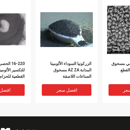
اعي مسحوق
الزركونيا السوداء الألومينا
16-220 ا
القطع
المذابة AZ ZA مسحوق
للتكسير الألومين
الصناعات اللاصقة
القطعية للحزا
عر
افضل سعر
افضل