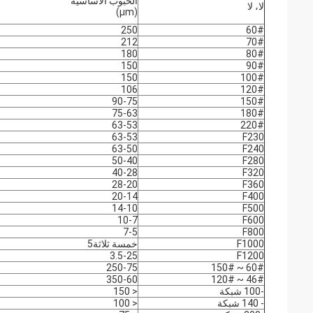
الحبوب الأساسية
لا، لا
(μm)
250
60#
212
70#
180
80#
150
90#
150
100#
106
120#
90-75
150#
75-63
180#
63-53
220#
63-53
F230
63-50
F240
50-40
F280
40-28
F320
28-20
F360
20-14
F400
14-10
F500
10-7
F600
7-5
F800
F1000
خمسة ثلاثة5
3.5-25
F1200
250-75
60# ~ 150#
350-60
46# ~ 120#
-100 شبكة
< 150
- 140 شبكة
< 100