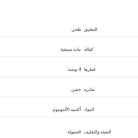
التطبيق
طحن
كفالة
مادة صمغية
قطرها
4 بوصة.
ماريا
مثابرة
خشن
الجودة جيدة جدا ومستقرة. نحن سعداء 
الذي نعمل معه. نأمل أن نستمر في الت
المواد
أكسيد الألمونيوم
الأعمال لسنوات عديدة. شكراً لكِ.
التعبئة والتغليف
الحمولة