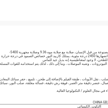
كربيد البورون، وهو مسحوق بلور أسود، هو واحد من أصعب المواد المصنوعة من قبل الإنسان، صلابة مع صلابة موه 9.36 وصلابة مجهرية 5400-
ودرجة انصهارها 2450 درجة مئوية، يمتلك كاربيد البور خصائص الصمود في درجة حرارة
 للطحن، لا وجود لمغناطيسية.إنه بديل جيد للماس.
النيوترونات ، وشبه الموصلات ، وما إلى ذلك ، لذلك يتم استخدامه للقوات المسلح
لب ، نقل الأيونات ، طبقة الفيلم بالإضافة إلى طحن ، تلميع ، حفر سبائك المعادن
استعمال، عنصر دقيقة متر-العمر، فوهة رش دقيقة، غسالة مغلقة، صلب البور، سبائك
في مجال العلوم / التكنولوجيا العالية.
التكوين الكيميائي