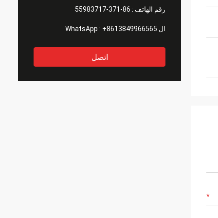
رقم الهاتف :
86-371-55983717
ال WhatsApp :
+8613849966565
اتصل