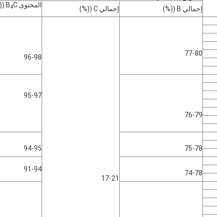
المحتوى B
C ((%)
4
إجمالي B ((%)
إجمالي C ((%)
77-80
96-98
95-97
76-79
94-95
75-78
91-94
74-78
17-21