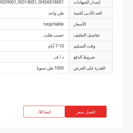
إصدار الشهادات
ISO9001, ISO14001, OHSAS18001
الحد الأدنى لكمية
طن واحد
الأسعار
negotiable
تفاصيل التغليف
حسب طلب
وقت التسليم
7-10 أيام
شروط الدفع
د / ف
القدرة على العرض
1000 طن سنويا
افضل سعر
ﺎﺘﺼﻟ ﺍﻶﻧ