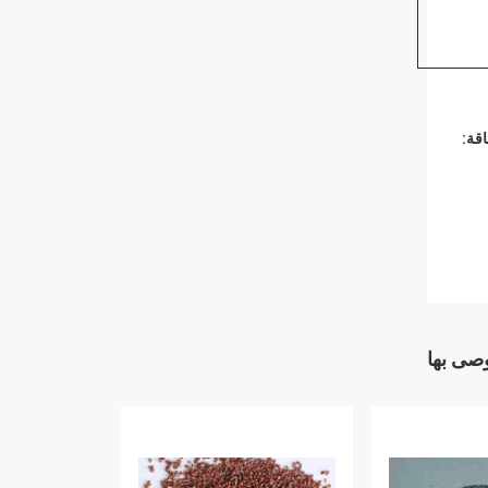
قة:
وصى بها