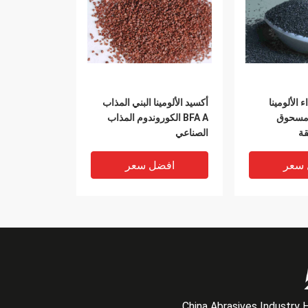
 الألومينا
أكسيد الألومينا البني المذاب
مذابة AZ ZA مسحوق
BFA A الكوروندوم المذاب
قة
الصناعي
 سعر
افضل سعر
China Abrasives Industry 