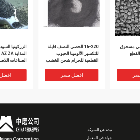
اعي مسحوق
16-220 الحصى النصف قابلة
الزركونيا السوداء
القطع
للتكسير الألومينا الحبوب
ال
القطعية للحزام شحن الخشب
الصناعات اللاص
عر
افضل سعر
افضل
نبذة عن الشركة
جولة في المعمل
Hainan Corporation