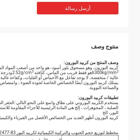
أرسل رسالة
منتوج وصف
وصف المنتج من كربيد البورون:
3
2
6300kg/mm
هو فقط قريب من الماس، كثافته 2.52g/cm
عالية / منخفضة، لا يوجد تفاعل مع الأحماض أو القليات، وكفاءة عالية
يمتلك كربيد البورون أيضًا الخصائص الخاصة لجودة الضوء ، وامتصاص 
والصناعة النووية.
تطبيقات كربيد البورون:
يستخدم الكربيد البوروني على نطاق واسع على النحو التالي: الحفر الص
الصلبة ، المجوهرات ، إلخ.هي المادة الرئيسية للأجزاء المقاومة لل
البور، الخ
كربيد البورون أظهر العديد من الخصائص الأفضل من الفيزياء والكيمياء 
مخطط لتوزيع حجم الحبوب والتركيبة الكيميائية لكربيد البور CHINA GB2477-83