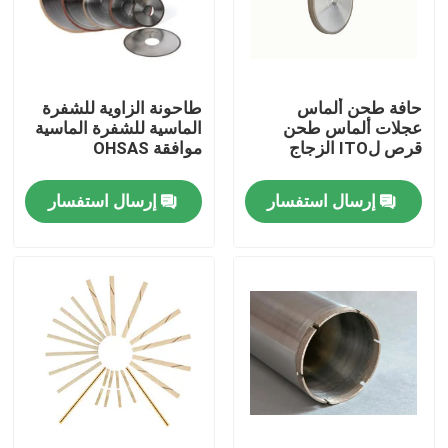
معلومات عنا
حافة طحن ألماس
طاحونة الزاوية للشفرة
جولة في المعمل
عجلات ألماس طحن
الماسية للشفرة الماسية
قرص لITO الزجاج
موافقة OHSAS
رقابة جودة
إرسال استفسار
إرسال استفسار
اتصل بنا
اطلب اقتباس
المواد الكاشطة الصناعية
المواد الكاشطة المغلفة