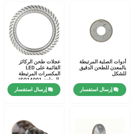
أدوات الصلبة المرتبطة
عجلات طحن الركائز
بالمعدن للطحن الدقيق
القائمة على LED
للشكل
المكسرات المرتبطة
بالمعادن ISO14001
إرسال استفسار
إرسال استفسار
المنزل
المنتجات
فيديوهات