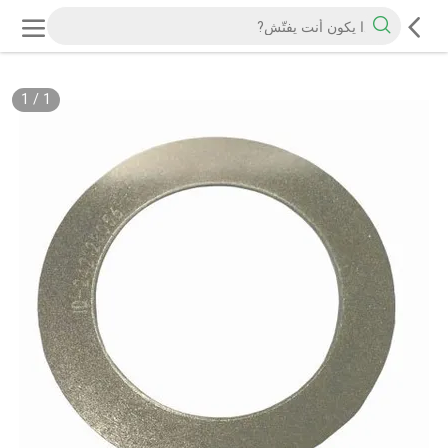
1
/
1